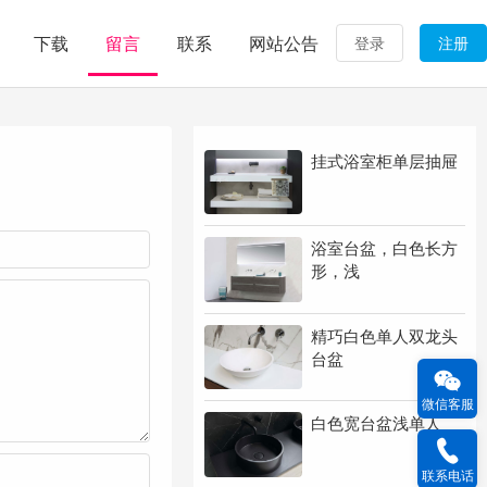
下载
留言
联系
网站公告
登录
注册
挂式浴室柜单层抽屉
浴室台盆，白色长方
形，浅
精巧白色单人双龙头
台盆
微信客服
白色宽台盆浅单人
联系电话